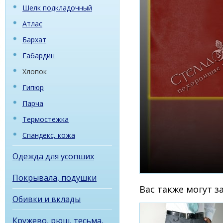
Шелк подкладочный
Атлас
Бархат
Габардин
Хлопок
Гипюр
Парча
Термостежка
Спандекс, кожа
Одежда для усопших
Покрывала, подушки
Вас также могут 
Обивки и вклады
Кружево, рюш, тесьма,