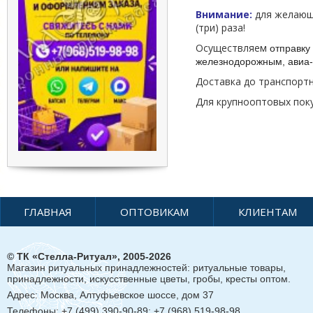
Внимание:
для желающи
(три) раза!
Осуществляем
отправку 
железнодорожным, авиа-
Доставка до транспорт
Для крупнооптовых пок
ГЛАВНАЯ
ОПТОВИКАМ
КЛИЕНТАМ
© ТК «Стелла-Ритуал», 2005-2026
Магазин ритуальных принадлежностей: ритуальные товары,
принадлежности, искусственные цветы, гробы, кресты оптом.
Адрес:
Москва, Алтуфьевское шоссе, дом 37
Телефоны: +7 (499) 390-90-89; +7 (968) 519-98-98