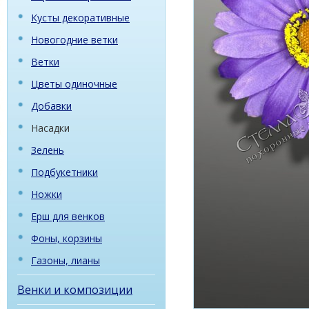
Кусты декоративные
Новогодние ветки
Ветки
Цветы одиночные
Добавки
Насадки
Зелень
Подбукетники
Ножки
Ерш для венков
Фоны, корзины
Газоны, лианы
Венки и композиции