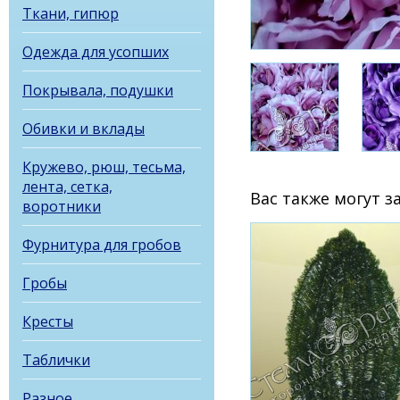
Ткани, гипюр
Одежда для усопших
Покрывала, подушки
Обивки и вклады
Кружево, рюш, тесьма,
лента, сетка,
Вас также могут 
воротники
Фурнитура для гробов
Гробы
Кресты
Таблички
Разное