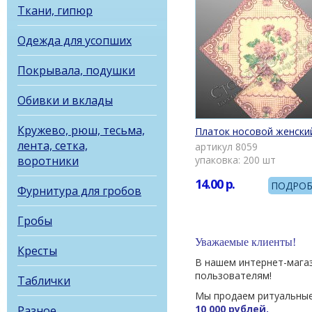
Ткани, гипюр
Одежда для усопших
Покрывала, подушки
Обивки и вклады
Кружево, рюш, тесьма,
Платок носовой женски
лента, сетка,
артикул 8059
воротники
упаковка: 200 шт
14.00
р.
ПОДРОБ
Фурнитура для гробов
Гробы
Уважаемые клиенты!
Кресты
В нашем интернет-мага
пользователям!
Таблички
Мы продаем ритуальные
10 000 рублей.
Разное