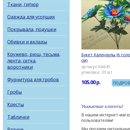
Ткани, гипюр
Одежда для усопших
Покрывала, подушки
Обивки и вклады
Кружево, рюш, тесьма,
Букет Календулы (6 голо
лента, сетка,
см)
воротники
артикул КА645
упаковка: 20 шт
Фурнитура для гробов
105.00
р.
ПОДРОБ
Гробы
Кресты
Уважаемые клиенты!
В нашем интернет-мага
Таблички
пользователям!
Мы продаем ритуальные
Разное