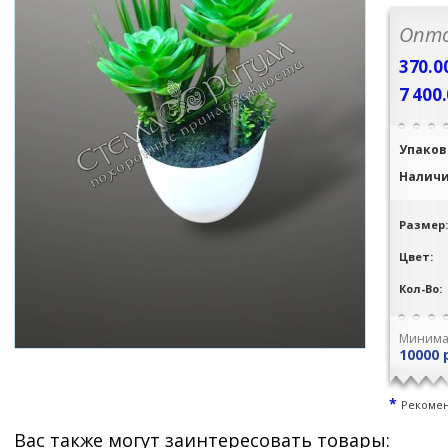
Опто
370.0
7 400
Упаков
Налич
Размер
Цвет:
Кол-Во:
Минима
10000 
*
Рекомен
Вас также могут заинтересовать товары: