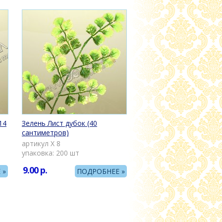
14
Зелень Лист дубок (40
сантиметров)
артикул Х 8
упаковка: 200 шт
9.00
р.
 »
ПОДРОБНЕЕ »