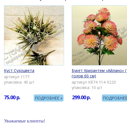
Куст Сухоцвета
Букет Хризантем «Айлано» (
голов 60 см)
артикул 1177
упаковка: 40 шт
артикул К874 Y14-9220
упаковка: 10 шт
75.00
р.
299.00
р.
ПОДРОБНЕЕ »
ПОДРОБНЕЕ
Уважаемые клиенты!