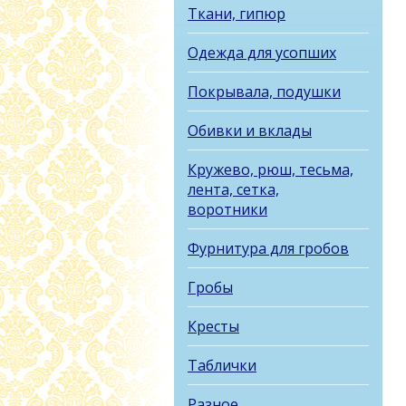
Ткани, гипюр
Одежда для усопших
Покрывала, подушки
Обивки и вклады
Кружево, рюш, тесьма,
лента, сетка,
воротники
Фурнитура для гробов
Гробы
Кресты
Таблички
Разное