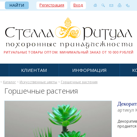
Регистрация
Вход
РИТУАЛЬНЫЕ ТОВАРЫ ОПТОМ. МИНИМАЛЬНЫЙ ЗАКАЗ ОТ 10 000 РУБЛЕЙ
КЛИЕНТАМ
ИНФОРМАЦИЯ
К
~
Каталог
~
Искусственные цветы
~
Горшечные растения
Горшечные растения
Декорат
артикул 
Декоратив
продается