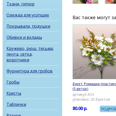
Ткани, гипюр
Одежда для усопших
Вас также могут 
Покрывала, подушки
Обивки и вклады
Кружево, рюш, тесьма,
лента, сетка,
воротники
Фурнитура для гробов
Гробы
Букет Ромашки пластик
(5 веток)
Кресты
артикул А53
упаковка: 20 букетов
Таблички
80.00
р.
ПОДРОБ
Разное