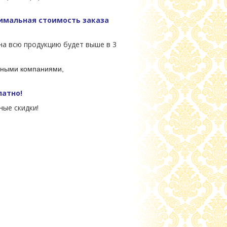
мальная стоимость заказа
на всю продукцию будет выше в 3
ртными компаниями,
латно!
ые скидки!