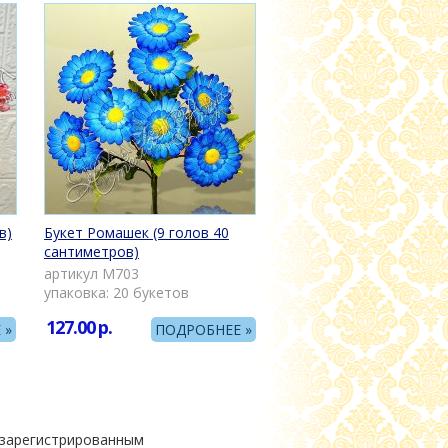
в)
Букет Ромашек (9 голов 40
сантиметров)
артикул М703
упаковка: 20 букетов
127.00
р.
 »
ПОДРОБНЕЕ »
 зарегистрированным