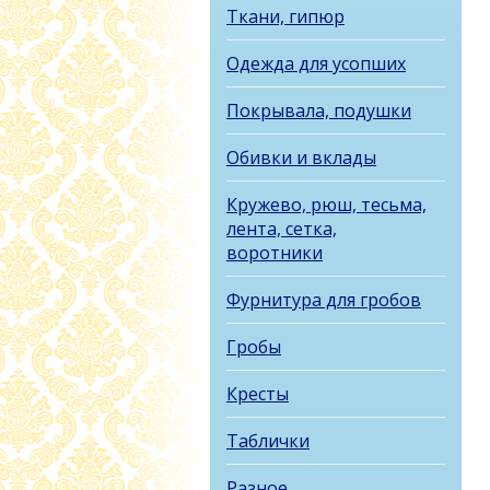
Ткани, гипюр
Одежда для усопших
Покрывала, подушки
Обивки и вклады
Кружево, рюш, тесьма,
лента, сетка,
воротники
Фурнитура для гробов
Гробы
Кресты
Таблички
Разное